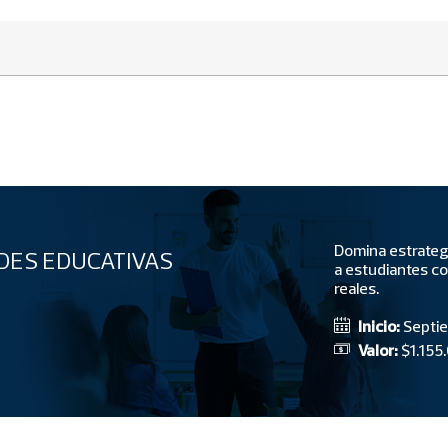
Ética
Marketing
Micro Cursos Online
Negocios Digitales
Domina estrategi
DES EDUCATIVAS
a estudiantes c
reales.
Operaciones y
Logística
Inicio:
Septi
Valor:
$1.155
Servicio y Experiencia
de Clientes
Ventas