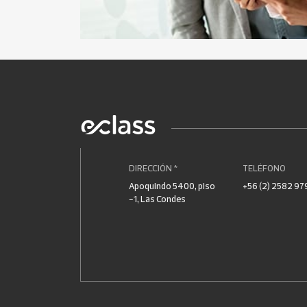
DIRECCIÓN *
TELÉFONO
Apoquindo 5400, piso
+56 (2) 2582 97
-1, Las Condes