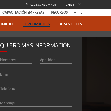
ACCESO ALUMNOS
CHILE
CAPACITACIÓN EMPRESAS
RECURSOS
INICIO
DIPLOMADOS
ARANCELES
l Desarrollo
Testimonios
0% online
logía
Conoce a nuestros alumnos
QUIERO MÁS INFORMACIÓN
nis Terrae
ación
Nombres
Apellidos
drés Bello
ación
Email
os
Teléfono
line
Mensaje