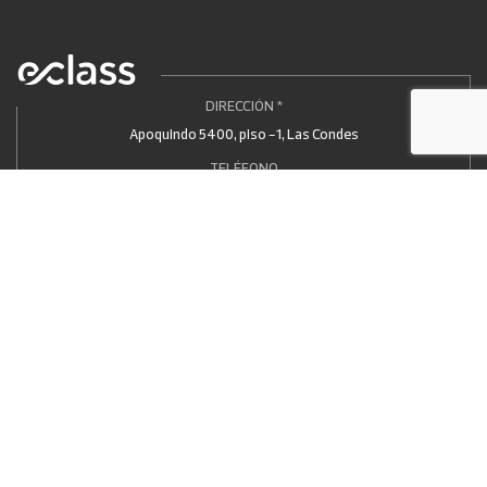
DIRECCIÓN *
Apoquindo 5400, piso -1, Las Condes
TELÉFONO
+56 (2) 2582 9798
DOCUMENTOS
Politicas de Privacidad
Compliance
Canal de Denuncia
OTROS PAÍSES