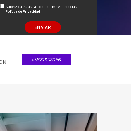
Autorizo a eClass a contactarme y acepto las
Política de Privacidad
ENVIAR
+5622938256
IÓN