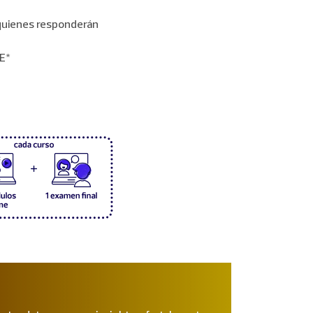
quienes responderán
E*