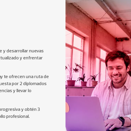
Ética
Marketing
 y desarrollar nuevas
Micro Cursos Online
tualizado y enfrentar
Negocios Digitales
y te ofrecen una ruta de
puesta por 2 diplomados
Operaciones y
cias y llevar lo
Logística
Servicio y Experiencia
progresiva y obtén 3
de Clientes
llo profesional.
Ventas