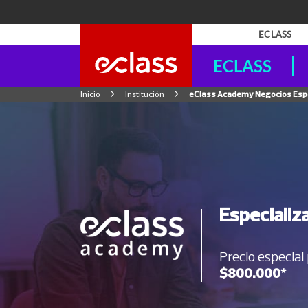
ECLASS
Universidad del 
Inicio
Institución
eClass Academy Negocios Espe
Programas de Negoci
Duoc UC
Programas de Negoci
Universidad Fini
Programas de Ingenie
Especializ
Universidad Andr
Programas de Salud I
Precio especial
eClass Academy
$800.000*