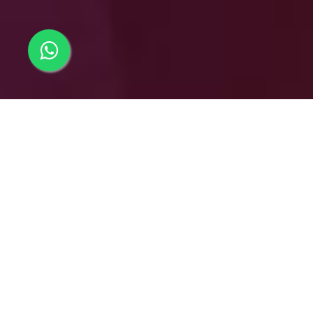
Entendiendo los nuevos mercados y usuarios
PRINCIPIOS DE LA EXPERIENCIA DE
CLIENTES
Desde hace algunos años, hemos experimentado una
revolución vertiginosa en las formas en que compramos, lo que
indudablemente ha repercutido en la manera de vivir las