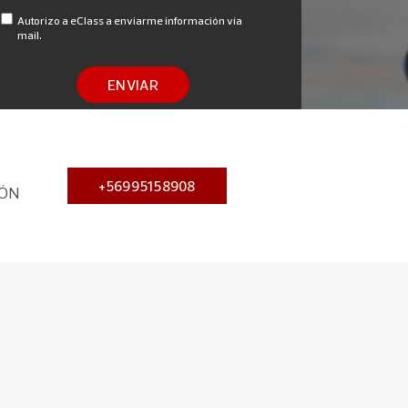
Autorizo a eClass a enviarme información vía
mail.
ENVIAR
+56995158908
IÓN