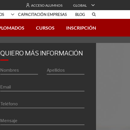
ACCESO ALUMNOS
GLOBAL
OS
CAPACITACIÓN EMPRESAS
BLOG
PLOMADOS
CURSOS
INSCRIPCIÓN
Open eClass
Cursos gratuitos 100% online
QUIERO MÁS INFORMACIÓN
Nombres
Apellidos
Email
Teléfono
Mensaje