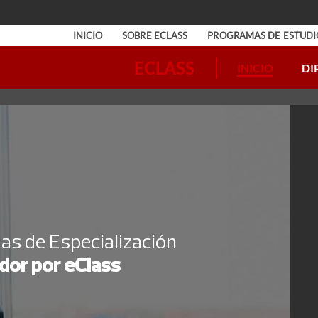
INICIO
SOBRE ECLASS
PROGRAMAS DE ESTUDI
INICIO
DI
eClass Academy
eClass Academy
Programas de Negocios
Cursos de Inglés
s de Especialización
ador por eClass