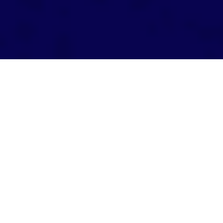
LLEVA A TUS COLABORADORES
MÁS ALLÁ
Vivimos en un mundo ultra globalizado que no para y el inglés
juega un rol clave en la comunicación. Con nuestros programas
podrás capacitar a todos tus colaboradores en la modalidad
que mejor se acomode a sus necesidades de aprendizaje.