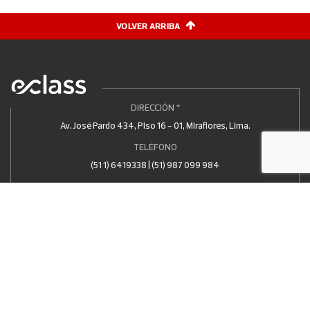
VOLVER ARRIBA
DIRECCIÓN *
Av. José Pardo 434, Piso 16 - 01, Miraflores, Lima.
TELÉFONO
(51 1) 6419338 | (51) 987 099 984
EMAIL
contacto@eclass.edu.pe
DOCUMENTOS
Politicas de Privacidad
OTROS PAÍSES