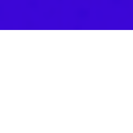
CAPACITA A TUS EQUIPOS Y ASEGURA EL
FUTURO DE TU EMPRESA
Ponemos a tu disposición una amplia selección de cursos,
diplomados y programas de formación, que buscan potenciar a