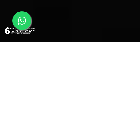
Desarrolla competencias para gestionar la convivencia escolar y
resolver conflictos de manera pacífica, promoviendo un ambiente
inclusivo y positivo.
DIPLOMADO EN CONVIVENCIA Y
MEDIACIÓN ESCOLAR: HERRAMIENTAS
PRÁCTICAS PARA LA PREVENCIÓN Y EL
MEJORAMIENTO