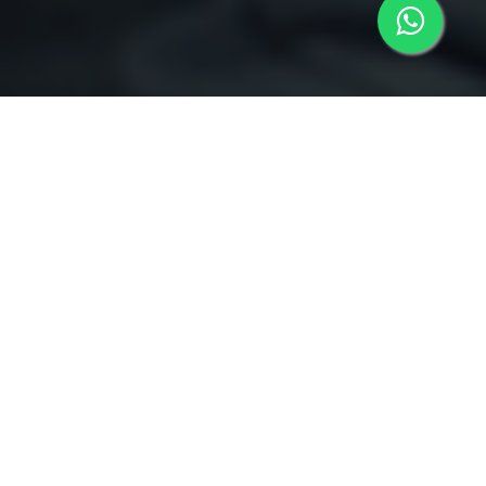
VOLVER
AL INICIO
¿QUIERES MÁS INFORMACIÓN?
CONTACTA AL EQUIPO DE ADMISIÓN
+56 9 2644 2786
DESAFÍATE Y LOGRA TU SUEÑO DE HABLAR INGLÉS