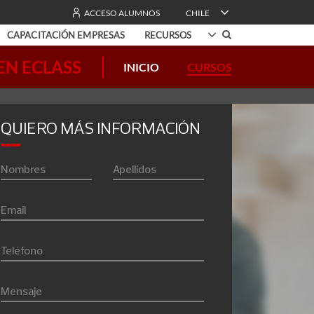
ACCESO ALUMNOS
CHILE
CAPACITACIÓN EMPRESAS
RECURSOS
INICIO
CURSOS
l Desarrollo
Testimonios
0% online
logía
Conoce a nuestros alumnos
QUIERO MÁS INFORMACIÓN
nis Terrae
ación
Nombres
Apellidos
drés Bello
ación
Email
os
Teléfono
line
Mensaje