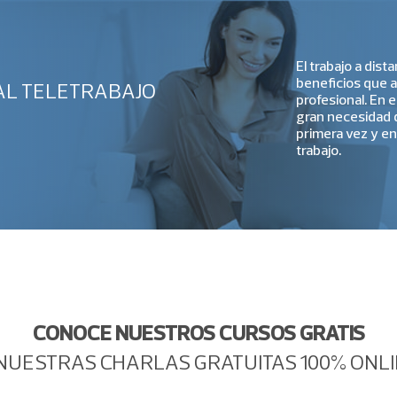
Ética
El trabajo a dist
beneficios que ap
AL TELETRABAJO
profesional. En
Marketing
gran necesidad 
primera vez y e
trabajo.
Micro Cursos Online
Negocios Digitales
Operaciones y
Logística
Servicio y Experiencia
CONOCE NUESTROS CURSOS GRATIS
de Clientes
NUESTRAS CHARLAS GRATUITAS 100% ONL
Ventas