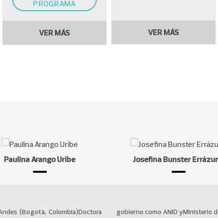
PROGRAMA
VER MÁS
VER MÁS
Paulina Arango Uribe
Josefina Bunster Errázur
 Andes (Bogotá, Colombia)Doctora
sarrollo Social y Familia, y fondos