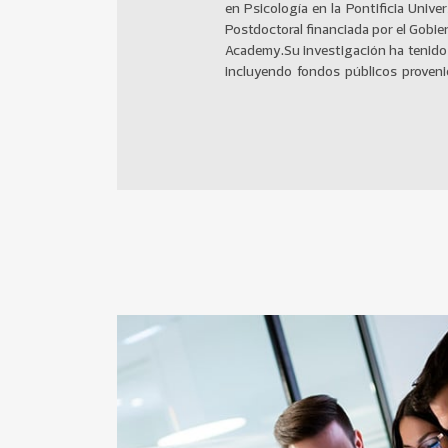
en Psicología en la Pontificia Univer
de instituciones del tercer sector. A
Postdoctoral financiada por el Gobie
Instituto Milenio para la Investi
Academy.Su investigación ha tenido 
incluyendo fondos públicos provenie