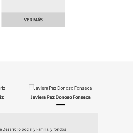
VER MÁS
iz
Javiera Paz Donoso Fonseca
Psicóloga de la Universidad Pontific
conductas desafiantes, y la co-