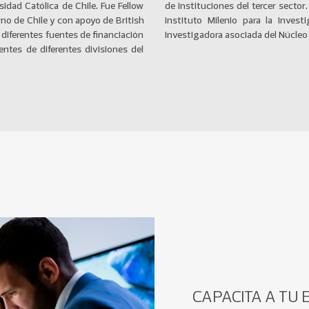
sidad Católica de Chile. Fue Fellow
ctualmente es directora alterna del
rno de Chile y con apoyo de British
gación de Cuidado (MICARE) y es
diferentes fuentes de financiación
investigadora asociada del Núcleo
ntes de diferentes divisiones del
CAPACITA A TU