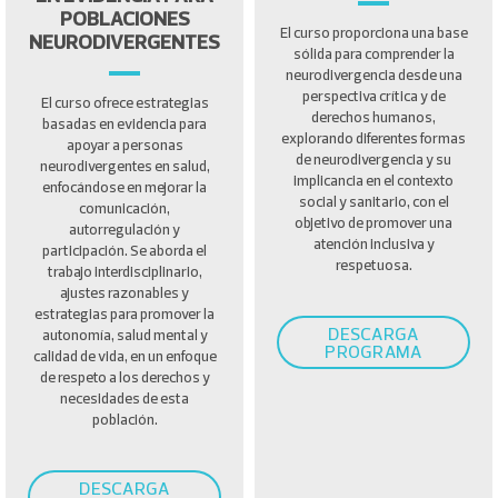
POBLACIONES
El curso proporciona una base
NEURODIVERGENTES
sólida para comprender la
neurodivergencia desde una
perspectiva crítica y de
El curso ofrece estrategias
derechos humanos,
basadas en evidencia para
explorando diferentes formas
apoyar a personas
de neurodivergencia y su
neurodivergentes en salud,
implicancia en el contexto
enfocándose en mejorar la
social y sanitario, con el
comunicación,
objetivo de promover una
autorregulación y
atención inclusiva y
participación. Se aborda el
respetuosa.
trabajo interdisciplinario,
ajustes razonables y
estrategias para promover la
DESCARGA
autonomía, salud mental y
PROGRAMA
calidad de vida, en un enfoque
de respeto a los derechos y
necesidades de esta
población.
DESCARGA