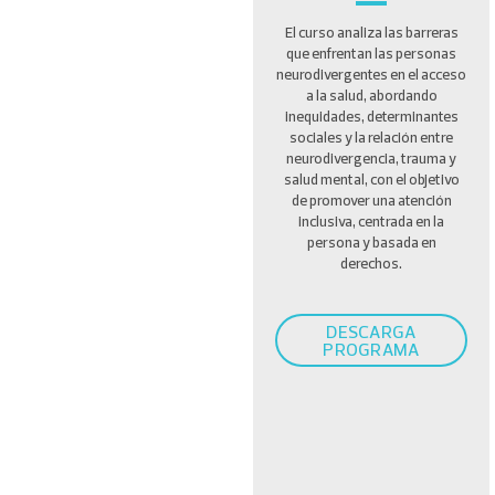
El curso analiza las barreras
que enfrentan las personas
neurodivergentes en el acceso
a la salud, abordando
inequidades, determinantes
sociales y la relación entre
neurodivergencia, trauma y
salud mental, con el objetivo
de promover una atención
inclusiva, centrada en la
persona y basada en
derechos.
DESCARGA
PROGRAMA