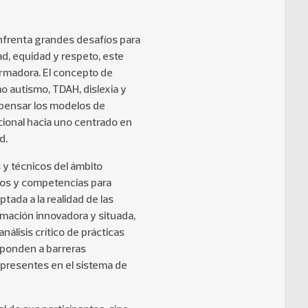
nfrenta grandes desafíos para
Ética
d, equidad y respeto, este
rmadora. El concepto de
Marketing
 autismo, TDAH, dislexia y
repensar los modelos de
cional hacia uno centrado en
Micro Cursos Online
d.
 y técnicos del ámbito
Negocios Digitales
tos y competencias para
tada a la realidad de las
Operaciones y
mación innovadora y situada,
Logística
álisis crítico de prácticas
sponden a barreras
Servicio y Experiencia
 presentes en el sistema de
de Clientes
Ventas