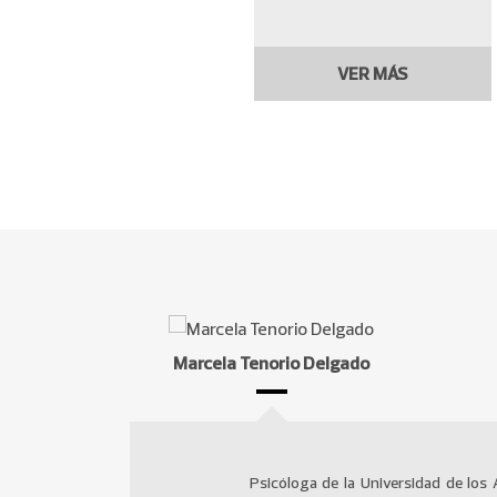
VER MÁS
Marcela Tenorio Delgado
Psicóloga de la Universidad de los
gobierno como ANID yMinisterio de De