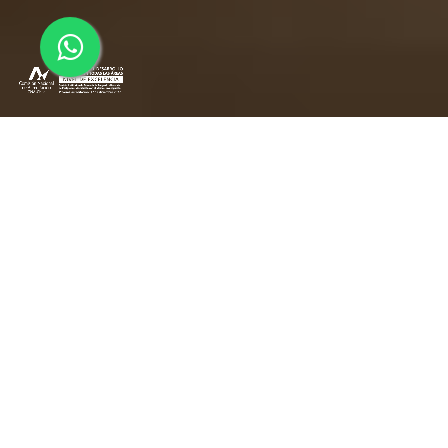
Descubre cómo la IA y las tecnologías
emergentes están redefiniendo la innovación.
DIPLOMADO EN INNOVACIÓN
ESTRATÉGICA Y MODELOS DE NEGOCIO
En la actualidad, las organizaciones de diversos tamaños,
desde emprendimientos hasta corporaciones, se encuentran en
un entorno de constante incertidumbre provocado por cambios