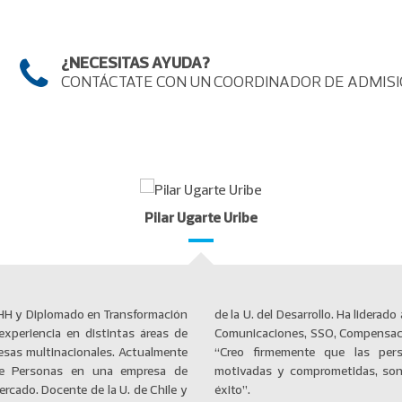
Todo Negocios
¿NECESITAS AYUDA?
CONTÁCTATE CON UN COORDINADOR DE ADMIS
Pilar Ugarte Uribe
RHH y Diplomado en Transformación
 áreas de Desarrollo Organizacional,
xperiencia en distintas áreas de
es, Calidad de Vida, entre otras.
sas multinacionales. Actualmente
sonas, en la medida que estén
e Personas en una empresa de
quienes llevan a las empresas al
ercado. Docente de la U. de Chile y
éxito”.