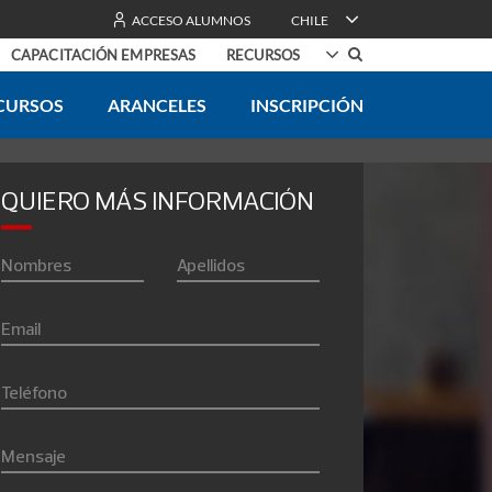
ACCESO ALUMNOS
CHILE
CAPACITACIÓN EMPRESAS
RECURSOS
CURSOS
ARANCELES
INSCRIPCIÓN
l Desarrollo
Testimonios
0% online
logía
Conoce a nuestros alumnos
QUIERO MÁS INFORMACIÓN
nis Terrae
ación
Nombres
Apellidos
drés Bello
ación
Email
os
Teléfono
line
Mensaje