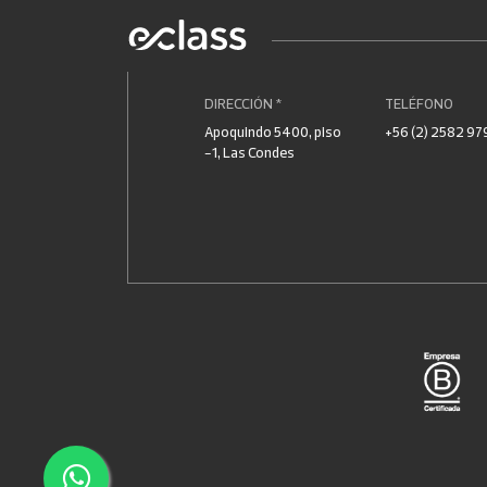
DIRECCIÓN *
TELÉFONO
Apoquindo 5400, piso
+56 (2) 2582 97
-1, Las Condes