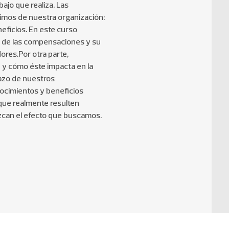
ajo que realiza. Las
imos de nuestra organización:
eficios. En este curso
Ética
 de las compensaciones y su
ores.Por otra parte,
Marketing
 y cómo éste impacta en la
azo de nuestros
cimientos y beneficios
Micro Cursos Online
 que realmente resulten
zcan el efecto que buscamos.
Negocios Digitales
Operaciones y
Logística
Servicio y Experiencia
de Clientes
Ventas