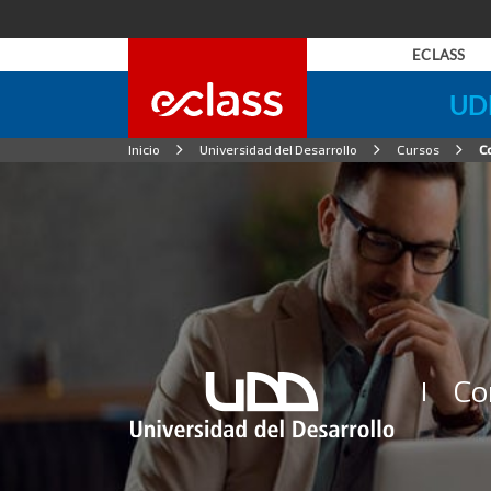
ECLASS
Universidad del 
Inicio
Universidad del Desarrollo
Cursos
C
Programas de Negoci
Duoc UC
Programas de Negoci
Universidad Fini
Programas de Ingenie
Universidad Andr
Programas de Salud I
Co
eClass Academy