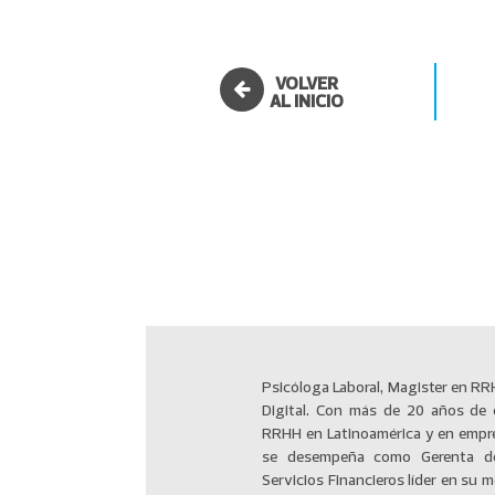
VOLVER
AL INICIO
Psicóloga Laboral, Magister en R
de la U. del Desarrollo. Ha liderado
Digital. Con más de 20 años de e
Comunicaciones, SSO, Compensacion
RRHH en Latinoamérica y en empre
“Creo firmemente que las per
se desempeña como Gerenta d
motivadas y comprometidas, son 
Servicios Financieros líder en su m