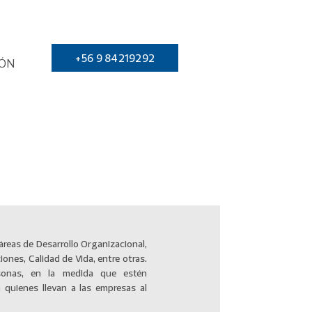
+56 9 84219292
IÓN