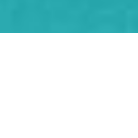
LLEVA A TUS COLABORADORES
MÁS ALLÁ
Vivimos en un mundo ultra globalizado que no para y el inglés
juega un rol clave en la comunicación. Con nuestros programas
podrás capacitar a todos tus colaboradores en la modalidad
que mejor se acomode a sus necesidades de aprendizaje.