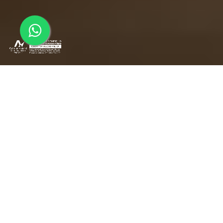
Domina las herramientas que llevarán tus
proyectos al éxito
DIPLOMADO EN DIRECCIÓN DE
PROYECTOS
El Diplomado en Dirección de Proyectos entregará herramientas
para lograr la optimización de los procesos de planificación y
ejecución de los proyectos. A su vez, se encargará del estudio